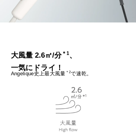
＊1
大風量 2.6㎥/分
、
一気にドライ！
＊2
Angelique史上最大風量
で速乾。