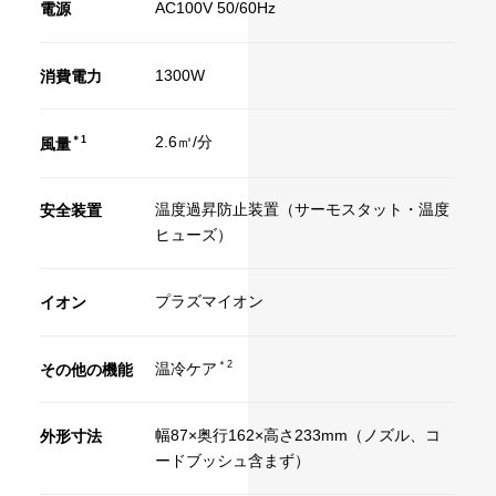
AC100V 50/60Hz
電源
1300W
消費電力
2.6㎥/分
＊1
風量
温度過昇防止装置（サーモスタット・温度
安全装置
ヒューズ）
プラズマイオン
イオン
＊2
温冷ケア
その他の機能
幅87×奥行162×高さ233mm（ノズル、コ
外形寸法
ードブッシュ含まず）