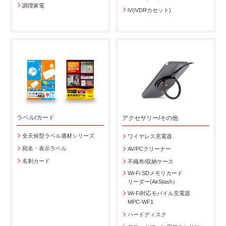
調理家電
iV(iVDRカセット)
ラベル/カード
アクセサリー/その他
全天候型ラベル適材シリーズ
ワイヤレス充電器
宛名・表示ラベル
AV/PCクリーナー
名刺カード
不織布/収納ケース
Wi-Fi SDメモリカード
リーダー(AirStash）
Wi-Fi対応モバイル充電器
MPC-WF1
ハードディスク