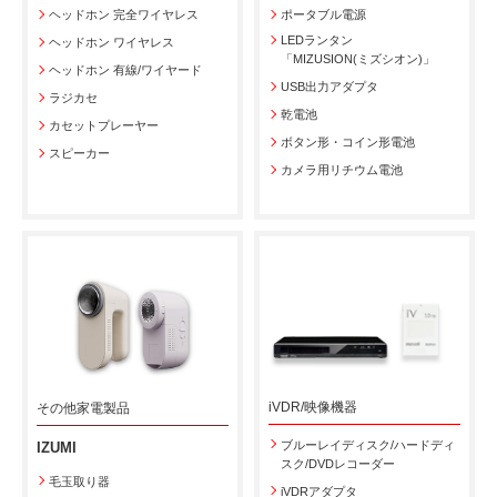
ヘッドホン 完全ワイヤレス
ポータブル電源
LEDランタン
ヘッドホン ワイヤレス
「MIZUSION(ミズシオン)」
ヘッドホン 有線/ワイヤード
USB出力アダプタ
ラジカセ
乾電池
カセットプレーヤー
ボタン形・コイン形電池
スピーカー
カメラ用リチウム電池
iVDR/映像機器
その他家電製品
ブルーレイディスク/ハードディ
IZUMI
スク/DVDレコーダー
毛玉取り器
iVDRアダプタ