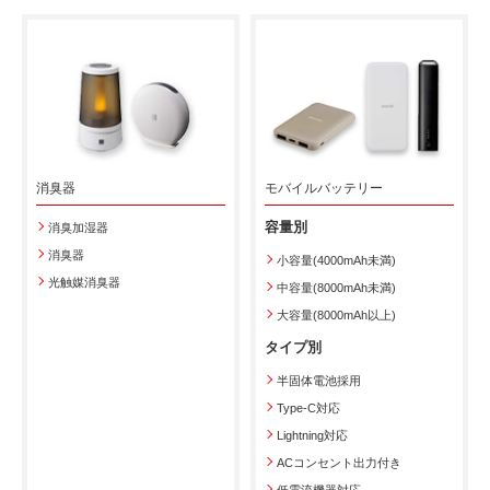
消臭器
モバイルバッテリー
容量別
消臭加湿器
消臭器
小容量(4000mAh未満)
光触媒消臭器
中容量(8000mAh未満)
大容量(8000mAh以上)
タイプ別
半固体電池採用
Type-C対応
Lightning対応
ACコンセント出力付き
低電流機器対応