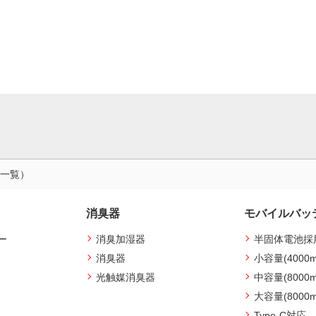
品一覧）
消臭器
モバイルバッ
ー
消臭加湿器
半固体電池採
消臭器
小容量(4000
光触媒消臭器
中容量(8000
大容量(8000
Type-C対応