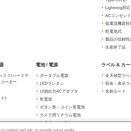
Lightning対応
ACコンセン
低電流機器対
乾電池式
製品の信頼性
生産終了品
機器
電池 / 電源
ラベル & カ
ィスク/ハードデ
ポータブル電源
全天候型ラベ
レコーダー
LEDランタン
宛名・表示ラ
USB出力ACアダプタ
名刺カード
ット)
乾電池
ボタン形・コイン形電池
カメラ用リチウム電池
充電式Ni-MH電池
ze content and ads, to provide social media