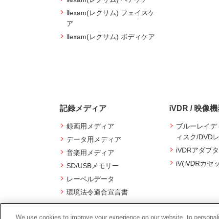
llexam(レクサム) フェイスケ
ア
llexam(レクサム) ボディケア
記録メディア
iVDR / 映像
録画用メディア
ブルーレイデ
ィスク/DVD
データ用メディア
iVDRアダプタ
音楽用メディア
iV(iVDRカセ
SD/USBメモリー
レーベルデータ
環境法令適合宣言書
We use cookies to improve your experience on our website, to personali