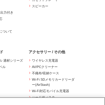
スピーカー
ト出力付き
応
について
ード
アクセサリー / その他
ル 適材シリーズ
ワイヤレス充電器
ベル
AV/PCクリーナー
不織布/収納ケース
Wi-Fi SDメモリカードリーダ
ー(AirStash)
Wi-Fi対応モバイル充電器
ハードディスク
スマートフォン用アクセサリ