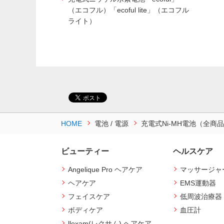
（エコフル）「ecoful lite」（エコフル
ライト）
HOME
電池 / 電源
充電式Ni-MH電池（全商
ビューティー
ヘルスケア
Angelique Pro ヘアケア
マッサージャ
ヘアケア
EMS運動器
フェイスケア
低周波治療器
ボディケア
血圧計
llexam(レクサム) ヘアケア