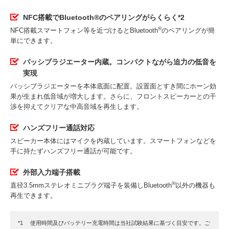
NFC搭載でBluetooth®のペアリングがらくらく*2
®
NFC搭載スマートフォン等を近づけるとBluetooth
のペアリングが簡
単にできます。
パッシブラジエーター内蔵。コンパクトながら迫力の低音を
実現
パッシブラジエーターを本体底面に配置。設置面とすき間にホーン効
果が生まれ低音域が増大します。さらに、フロントスピーカーとの干
渉を抑えてクリアな中高音域を再生します。
ハンズフリー通話対応
スピーカー本体にはマイクを内蔵しています。スマートフォンなどを
手に持たずハンズフリー通話が可能です。
外部入力端子搭載
®
直径3.5mmステレオミニプラグ端子を装備しBluetooth
以外の機器も
再生できます。
使用時間及びバッテリー充電時間は当社試験結果に基づく目安です。ご