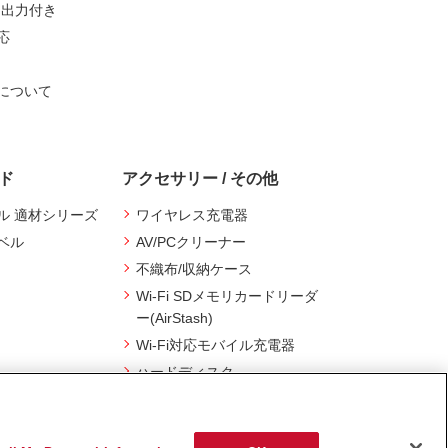
ト出力付き
応
について
ード
アクセサリー / その他
ル 適材シリーズ
ワイヤレス充電器
ベル
AV/PCクリーナー
不織布/収納ケース
Wi-Fi SDメモリカードリーダ
ー(AirStash)
Wi-Fi対応モバイル充電器
ハードディスク
スマートフォン用アクセサリ
ー