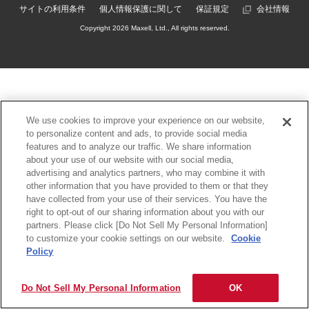
サイトの利用条件
個人情報保護に関して
保証規定
会社情報
Copyright
2026 Maxell, Ltd., All rights reserved.
We use cookies to improve your experience on our website,
to personalize content and ads, to provide social media
features and to analyze our traffic. We share information
about your use of our website with our social media,
advertising and analytics partners, who may combine it with
other information that you have provided to them or that they
have collected from your use of their services. You have the
right to opt-out of our sharing information about you with our
partners. Please click [Do Not Sell My Personal Information]
to customize your cookie settings on our website.
Cookie
Policy
Do Not Sell My Personal Information
OK