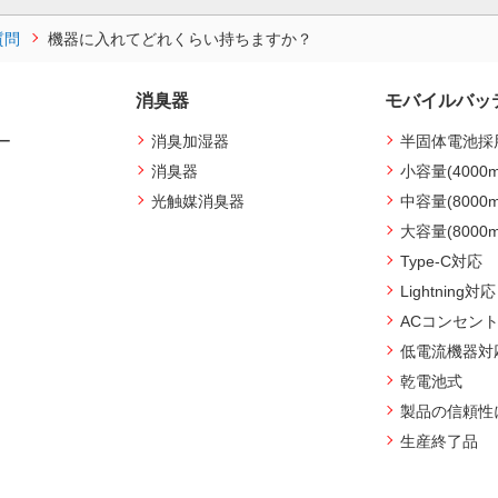
質問
機器に入れてどれくらい持ちますか？
消臭器
モバイルバッ
ー
消臭加湿器
半固体電池採
消臭器
小容量(4000
光触媒消臭器
中容量(8000
大容量(8000
Type-C対応
Lightning対応
ACコンセン
低電流機器対
乾電池式
製品の信頼性
生産終了品