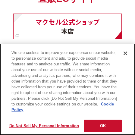
We use cookies to improve your experience on our website,
前ページへ戻る
to personalize content and ads, to provide social media
features and to analyze our traffic. We share information
about your use of our website with our social media,
advertising and analytics partners, who may combine it with
other information that you have provided to them or that they
have collected from your use of their services. You have the
サイトの利用条件
個人情報保護に関して
保証規定
会社情報
right to opt-out of our sharing information about you with our
Copyright
2026 Maxell, Ltd., All rights reserved.
partners. Please click [Do Not Sell My Personal Information]
to customize your cookie settings on our website.
Cookie
Policy
Do Not Sell My Personal Information
OK