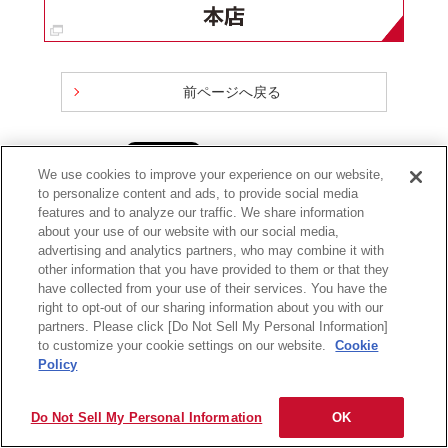
前ページへ戻る
We use cookies to improve your experience on our website,
to personalize content and ads, to provide social media
サイトの利用条件
個人情報保護に関して
保証規定
会社情報
features and to analyze our traffic. We share information
about your use of our website with our social media,
Copyright
2026 Maxell, Ltd., All rights reserved.
advertising and analytics partners, who may combine it with
other information that you have provided to them or that they
have collected from your use of their services. You have the
right to opt-out of our sharing information about you with our
partners. Please click [Do Not Sell My Personal Information]
to customize your cookie settings on our website.
Cookie
Policy
Do Not Sell My Personal Information
OK