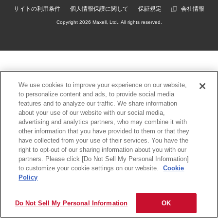
サイトの利用条件
個人情報保護に関して
保証規定
会社情報
Copyright
2026 Maxell, Ltd., All rights reserved.
We use cookies to improve your experience on our website,
to personalize content and ads, to provide social media
features and to analyze our traffic. We share information
about your use of our website with our social media,
advertising and analytics partners, who may combine it with
other information that you have provided to them or that they
have collected from your use of their services. You have the
right to opt-out of our sharing information about you with our
partners. Please click [Do Not Sell My Personal Information]
to customize your cookie settings on our website.
Cookie
Policy
Do Not Sell My Personal Information
OK