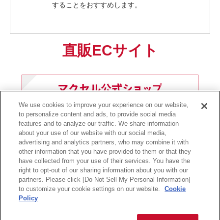
することをおすすめします。
直販ECサイト
We use cookies to improve your experience on our website,
to personalize content and ads, to provide social media
features and to analyze our traffic. We share information
about your use of our website with our social media,
前ページへ戻る
advertising and analytics partners, who may combine it with
other information that you have provided to them or that they
have collected from your use of their services. You have the
right to opt-out of our sharing information about you with our
partners. Please click [Do Not Sell My Personal Information]
to customize your cookie settings on our website.
Cookie
サイトの利用条件
個人情報保護に関して
保証規定
会社情報
Policy
Copyright
2026 Maxell, Ltd., All rights reserved.