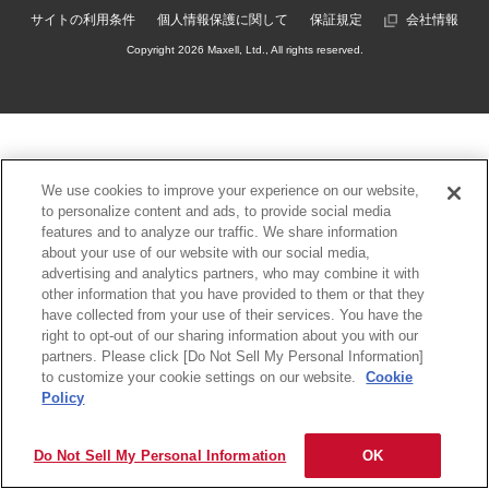
サイトの利用条件
個人情報保護に関して
保証規定
会社情報
Copyright
2026 Maxell, Ltd., All rights reserved.
We use cookies to improve your experience on our website,
to personalize content and ads, to provide social media
features and to analyze our traffic. We share information
about your use of our website with our social media,
advertising and analytics partners, who may combine it with
other information that you have provided to them or that they
have collected from your use of their services. You have the
right to opt-out of our sharing information about you with our
partners. Please click [Do Not Sell My Personal Information]
to customize your cookie settings on our website.
Cookie
Policy
Do Not Sell My Personal Information
OK