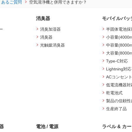
くあるご質問
空気清浄機と併用できますか？
消臭器
モバイルバッ
ー
消臭加湿器
半固体電池採
消臭器
小容量(4000
光触媒消臭器
中容量(8000
大容量(8000
Type-C対応
Lightning対応
ACコンセン
低電流機器対
乾電池式
製品の信頼性
生産終了品
機器
電池 / 電源
ラベル & カ