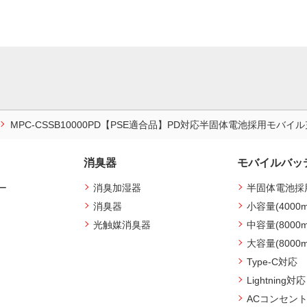
MPC-CSSB10000PD【PSE適合品】PD対応半固体電池採用モバ
消臭器
モバイルバッ
ー
消臭加湿器
半固体電池採
消臭器
小容量(4000
光触媒消臭器
中容量(8000
大容量(8000
Type-C対応
Lightning対応
ACコンセン