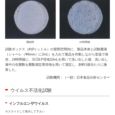
開始時
24時間後
試験ボックス（約9リットル）の密閉空間内に、製品本体と試験菌液
（シャーレ（Φ6mm）に2mL）を入れて製品を作動しながら室温で保
存。24時間後に、SCDLP培地10mLを用いて洗い出した後、洗い出し
液中の生菌数を菌数測定用培地を用いて測定し、飼料1個当たりに換
算した。
試験機関：（一財）日本食品分析センター
ウイルス不活化試験
インフルエンザウイルス