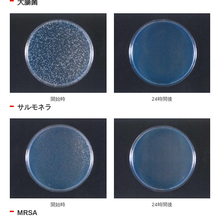
大腸菌
開始時
24時間後
サルモネラ
開始時
24時間後
MRSA