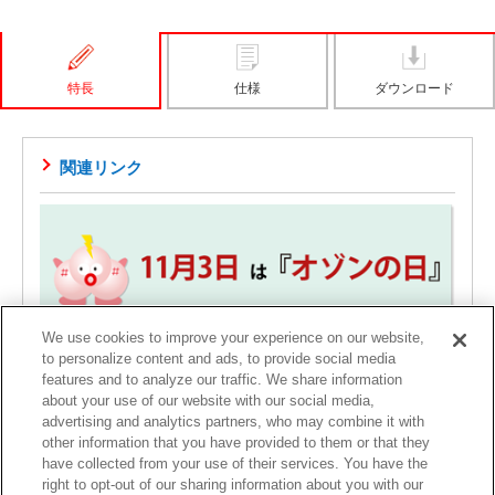
特長
仕様
ダウンロード
関連リンク
We use cookies to improve your experience on our website,
to personalize content and ads, to provide social media
日本医療・環境オゾン学会 監修サイト[PDF 792KB]
features and to analyze our traffic. We share information
11月3日は「オゾンの日」
about your use of our website with our social media,
1103＝いいオゾン。11月3日は「オゾンの日」記念日です。
advertising and analytics partners, who may combine it with
other information that you have provided to them or that they
have collected from your use of their services. You have the
right to opt-out of our sharing information about you with our