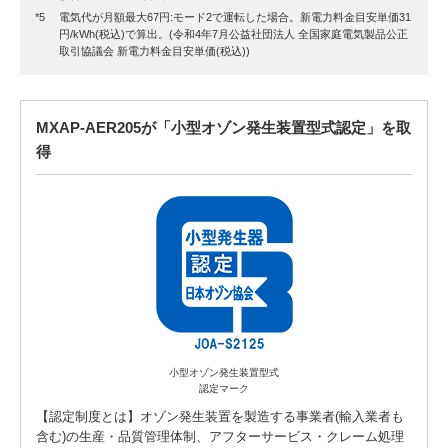
電気代が月額最大67円:モード2で運転した場合。新電力料金目安単価31
円/kWh(税込)で算出。(令和4年7月公益社団法人 全国家庭電気製品公正
取引協議会 新電力料金目安単価(税込))
MXAP-AER205が「小型オゾン発生装置型式認定」を取
得
小型オゾン発生装置型式
認定マーク
【認定制度とは】オゾン発生装置を製造する事業者(輸入業者も
含む)の生産・品質管理体制、アフターサービス・クレーム処理