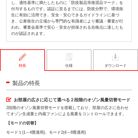
し、適性基準に満たしたものに「防疫製品等推奨品マーク」を
付与するものです。認証に至るまでには、防疫分野で、環境衛
生に有効に活用でき、安全・安心できるガイドラインに基づ
き、公衆衛生の立場から専門的な有識者により審議・審査が行
われ、審査会基準で安心・安全が担保される合格点に達したも
のが認証されます。
特長
仕様
ダウンロード
製品の特長
お部屋の広さに応じて選べる２段階のオゾン風量切替モード
2段階のオゾン風量切替モードを搭載しており、部屋の広さに合わせ
てオゾン生成量と内蔵ファンによる風量をコントロールできます。
【モードの切替】
モード１(1～4畳適用)、モード2(4～8畳適用)