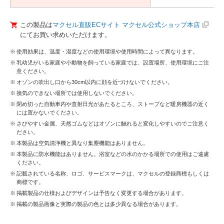
この製品は
マクセル直販ECサイト マクセル公式ショップ本店
にてお買い求めいただけます。
使用効果は、温度・湿度などの使用環境や使用時間によって異なります。
乳幼児がいる家庭や小動物を飼っている家庭では、設置場所、使用環境にご注
意ください。
オゾンの吹出し口から30cm以内に顔を近づけないでください。
換気のできない場所では使用しないでください。
閉め切った自動車内や直射日光があたるところ、ストーブなど暖房機器の近く
には置かないでください。
さびやすい金属、天然ゴムなどはオゾンに触れると変化しやすいのでご注意く
ださい。
本製品は空気清浄機と異なり集塵機能はありません。
本製品に防水機能はありません。浴室などの水のかかる場所での使用はご遠慮
ください。
記載されている名称、ロゴ、サービスマークは、マクセルの登録商標もしくは
商標です。
掲載製品の仕様およびデザインは予告なく変更する場合があります。
掲載の製品画像と実際の製品の色とは多少異なる場合があります。