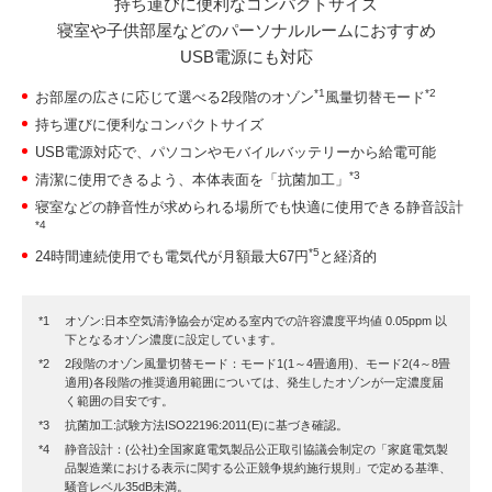
持ち運びに便利なコンパクトサイズ
寝室や子供部屋などのパーソナルルームにおすすめ
USB電源にも対応
*1
*2
お部屋の広さに応じて選べる2段階のオゾン
風量切替モード
持ち運びに便利なコンパクトサイズ
USB電源対応で、パソコンやモバイルバッテリーから給電可能
*3
清潔に使用できるよう、本体表面を「抗菌加工」
寝室などの静音性が求められる場所でも快適に使用できる静音設計
*4
*5
24時間連続使用でも電気代が月額最大67円
と経済的
オゾン:日本空気清浄協会が定める室内での許容濃度平均値 0.05ppm 以
下となるオゾン濃度に設定しています。
2段階のオゾン風量切替モード：モード1(1～4畳適用)、モード2(4～8畳
適用)各段階の推奨適用範囲については、発生したオゾンが一定濃度届
く範囲の目安です。
抗菌加工:試験方法ISO22196:2011(E)に基づき確認。
静音設計：(公社)全国家庭電気製品公正取引協議会制定の「家庭電気製
品製造業における表示に関する公正競争規約施行規則」で定める基準、
騒音レベル35dB未満。