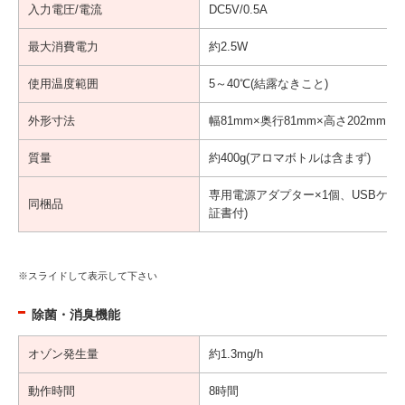
入力電圧/電流
DC5V/0.5A
最大消費電力
約2.5W
使用温度範囲
5～40℃(結露なきこと)
外形寸法
幅81mm×奥行81mm×高さ202mm
質量
約400g(アロマボトルは含まず)
専用電源アダプター×1個、USBケーブル
同梱品
証書付)
除菌・消臭機能
オゾン発生量
約1.3mg/h
動作時間
8時間