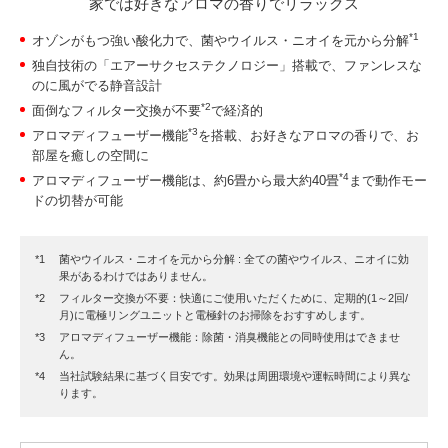
家では好きなアロマの香りでリラックス
*1
オゾンがもつ強い酸化力で、菌やウイルス・ニオイを元から分解
独自技術の「エアーサクセステクノロジー」搭載で、ファンレスな
のに風がでる静音設計
*2
面倒なフィルター交換が不要
で経済的
*3
アロマディフューザー機能
を搭載、お好きなアロマの香りで、お
部屋を癒しの空間に
*4
アロマディフューザー機能は、約6畳から最大約40畳
まで動作モー
ドの切替が可能
菌やウイルス・ニオイを元から分解 : 全ての菌やウイルス、ニオイに効
果があるわけではありません。
フィルター交換が不要：快適にご使用いただくために、定期的(1～2回/
月)に電極リングユニットと電極針のお掃除をおすすめします。
アロマディフューザー機能：除菌・消臭機能との同時使用はできませ
ん。
当社試験結果に基づく目安です。効果は周囲環境や運転時間により異な
ります。