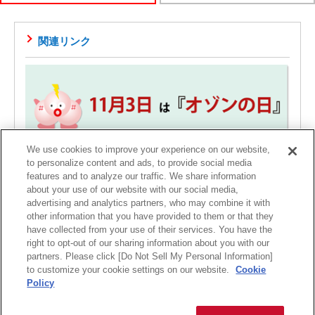
関連リンク
We use cookies to improve your experience on our website,
to personalize content and ads, to provide social media
日本医療・環境オゾン学会 監修サイト[PDF 792KB]
features and to analyze our traffic. We share information
11月3日は「オゾンの日」
about your use of our website with our social media,
1103＝いいオゾン。11月3日は「オゾンの日」記念日です。
advertising and analytics partners, who may combine it with
other information that you have provided to them or that they
have collected from your use of their services. You have the
right to opt-out of our sharing information about you with our
partners. Please click [Do Not Sell My Personal Information]
to customize your cookie settings on our website.
Cookie
サイトの利用条件
個人情報保護に関して
保証規定
会社情報
Policy
Copyright
2026 Maxell, Ltd., All rights reserved.